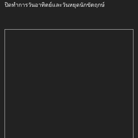
ปิดทำการวันอาทิตย์และวันหยุดนักขัตฤกษ์