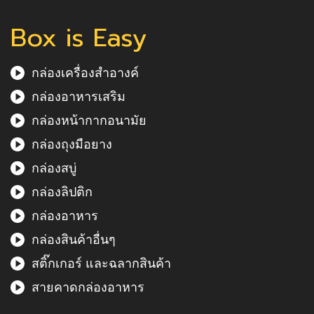
Box is Easy
กล่องเครื่องสำอางค์
กล่องอาหารเสริม
กล่องหน้ากากอนามัย
กล่องถุงมือยาง
กล่องสบู่
กล่องลิปติก
กล่องอาหาร
กล่องสินค้าอื่นๆ
สติ๊กเกอร์ และฉลากสินค้า
สายคาดกล่องอาหาร