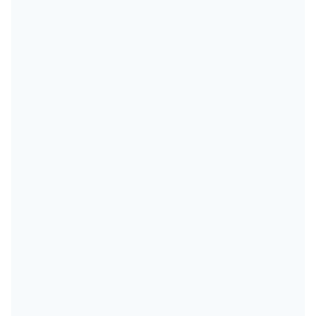
Search
Search
for: