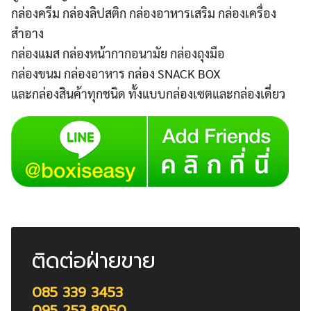
กล่องครีม กล่องลิปสติก กล่องอาหารเสริม กล่องเครื่อง
สำอาง
กล่องแมส กล่องหน้ากากอนามัย กล่องถุงมือ
กล่องขนม กล่องอาหาร กล่อง SNACK BOX
และกล่องสินค้าทุกชนิด ทั้งแบบกล่องเซตและกล่องเดี่ยว
ติดต่อฝ่ายขาย
085 339 3453
095 253 8050