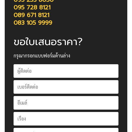
095 728 8121
089 671 8121
083 105 9999
ขอใบเสนอราคา?
กรุณากรอกแบบฟอร์มด้านล่าง